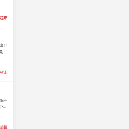
超市
牌卫
电省
省水
饰带
带来
加盟