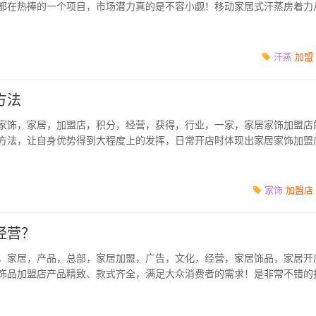
都在热捧的一个项目，市场潜力真的是不容小觑！移动家居式汗蒸房着力
少的钱，买到...
汗蒸
加盟
方法
家饰，家居，加盟店，积分，经营，获得，行业，一家，家居家饰加盟店
方法，让自身优势得到大程度上的发挥，日常开店时体现出家居家饰加盟
店方法...
家饰
加盟店
经营？
，家居，产品，总部，家居加盟，广告，文化，经营，家居饰品，家居开
饰品加盟店产品精致、款式齐全，满足大众消费者的需求！是非常不错的
空间，由品牌家...