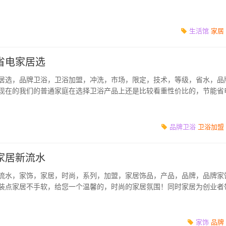
现货。全的系列，能...
生活馆
家居
省电家居选
居选，品牌卫浴，卫浴加盟，冲洗，市场，限定，技术，等级，省水，品
现在的我们的普通家庭在选择卫浴产品上还是比较看重性价比的，节能省
追捧！卫...
品牌卫浴
卫浴加盟
家居新流水
流水，家饰，家居，时尚，系列，加盟，家居饰品，产品，品牌，品牌家
装点家居不手软，给您一个温馨的，时尚的家居氛围！同时家居为创业者
机会，投资家...
家饰
品牌