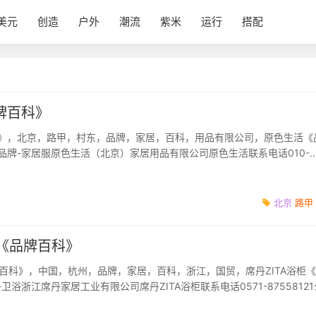
美元
创造
户外
潮流
紫米
运行
搭配
牌百科》
》，北京，路甲，村东，品牌，家居，百科，用品有限公司，原色生活《
品牌-家居服原色生活（北京）家居用品有限公司原色生活联系电话010-
50官方网站www.b...
北京
路甲
柜《品牌百科》
牌百科》，中国，杭州，品牌，家居，百科，浙江，国贸，席丹ZITA浴柜
卫浴浙江席丹家居工业有限公司席丹ZITA浴柜联系电话0571-8755812
1官方...