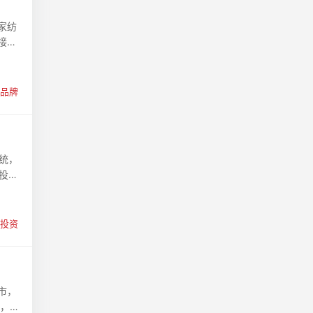
家纺
接你
品牌
统，
投资
投资
市，
物，平