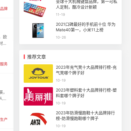
全球十大机械键盘品牌，第一可私
人定制，酷冷设计新颖
品牌
11-19
2021口碑最好的手机前十位 华为
Mate40第一，小米11上榜
，欧
10-26
材、
推荐文章
服务
2023年充气凳十大品牌排行榜-充
气凳哪个牌子好
10-19
2023年塑料套十大品牌排行榜-塑
展，
料套哪个牌子好
人们
10-19
2023年防滑慢跑鞋十大品牌排行
榜-防滑慢跑鞋哪个牌子
生产
10-19