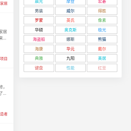
晨光
摩登
宏碁
家居
男装
威尔
得胜
罗蒙
英氏
像素
华硕
奥克斯
极光
家居
来越
海盗船
娜斯
熊猫
海康
华元
戴尔
典雅
九阳
美居
项目
键盘
性能
红豆
修，
了家
造者